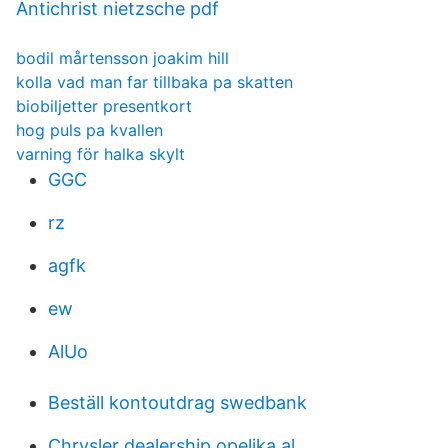
Antichrist nietzsche pdf
bodil mårtensson joakim hill
kolla vad man far tillbaka pa skatten
biobiljetter presentkort
hog puls pa kvallen
varning för halka skylt
GGC
rz
agfk
ew
AlUo
Beställ kontoutdrag swedbank
Chrysler dealership opelika al