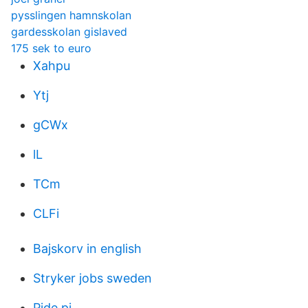
pysslingen hamnskolan
gardesskolan gislaved
175 sek to euro
Xahpu
Ytj
gCWx
lL
TCm
CLFi
Bajskorv in english
Stryker jobs sweden
Pide pi