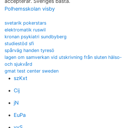
accepterar. Sveriges bästa.
Polhemsskolan visby
svetarik pokerstars
elektromatik ruswil
kronan psykiatri sundbyberg
studiestöd sfi
spårväg handen tyresö
lagen om samverkan vid utskrivning från sluten hälso-
och sjukvård
gmat test center sweden
szKxt
Cij
jN
EuPa
vvS