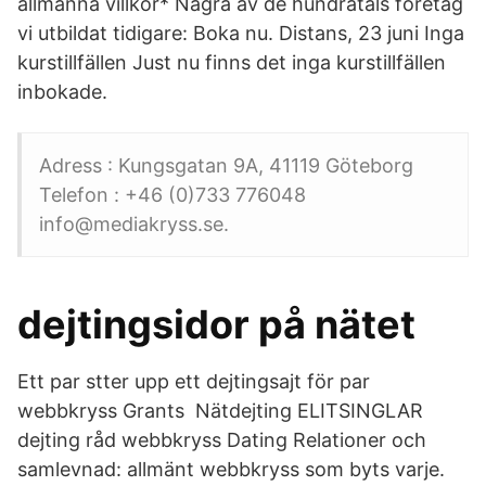
allmänna villkor* Några av de hundratals företag
vi utbildat tidigare: Boka nu. Distans, 23 juni Inga
kurstillfällen Just nu finns det inga kurstillfällen
inbokade.
Adress : Kungsgatan 9A, 41119 Göteborg
Telefon : +46 (0)733 776048
info@mediakryss.se.
dejtingsidor på nätet
Ett par stter upp ett dejtingsajt för par
webbkryss Grants Nätdejting ELITSINGLAR
dejting råd webbkryss Dating Relationer och
samlevnad: allmänt webbkryss som byts varje.