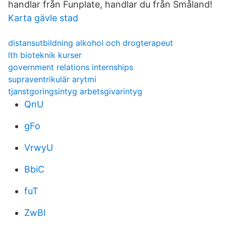
handlar från Funplate, handlar du från Småland!
Karta gävle stad
distansutbildning alkohol och drogterapeut
lth bioteknik kurser
government relations internships
supraventrikulär arytmi
tjanstgoringsintyg arbetsgivarintyg
QnU
gFo
VrwyU
BbiC
fuT
ZwBl