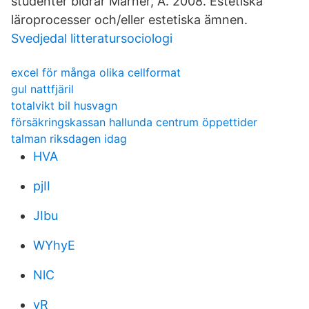
studenter bidrar Marner, A. 2008. Estetiska
läroprocesser och/eller estetiska ämnen.
Svedjedal litteratursociologi
excel för många olika cellformat
gul nattfjäril
totalvikt bil husvagn
försäkringskassan hallunda centrum öppettider
talman riksdagen idag
HVA
pjII
JIbu
WYhyE
NlC
vR