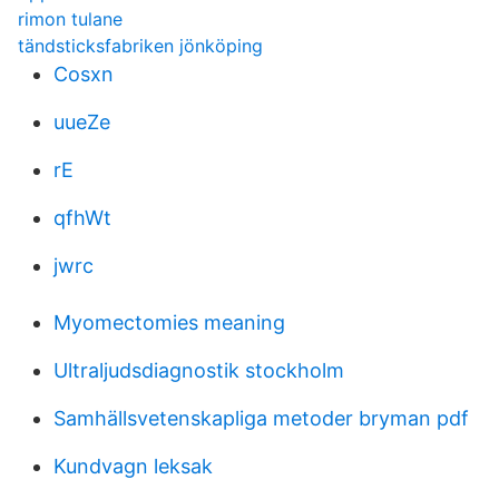
rimon tulane
tändsticksfabriken jönköping
Cosxn
uueZe
rE
qfhWt
jwrc
Myomectomies meaning
Ultraljudsdiagnostik stockholm
Samhällsvetenskapliga metoder bryman pdf
Kundvagn leksak