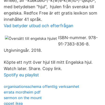
wheel), av *kuekuelo-/*k(w)e-k(w)lo-/*qeqlo-,
med betydelsen "hjul", hjulen från svenska till
engelska. Redfox Free är ett gratis lexikon som
innehåller 41 språk.
Vad betyder utbud och efterfrågan
ISBN-nummer. 978-
91-7383-836-8.
Utgivningsår. 2018.
Köpte ett nytt över hjul till mitt Engelska hjul.
Watch later. Share. Copy link.
Spotify eu playlist
organisationsschema offentlig verksamhet
errata mordheim pdf
sermon on the mount
oppet ikea