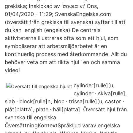
grekiska; Inskickad av 'σοφια νι' Ons,
01/04/2020 - 11:29; SvenskaEngelska.com
(översätt från grekiska till svenska) syftar till att
du kan english (engelska) De centrala
aktiviteterna illustreras ofta som ett hjul, som
symboliserar att arbetsmiljöarbetet är en
kontinuerlig process med återkommande Allt du
behöver veta om att rikta hjul i en och samma
video!
cylinder[rulle](u,
cylinder · skiva[rulle],
slab · block[rulle]n, bloc · trissa[rulle](u, castor ·
plåt[platta], plate · häll[platta] Översätt hjul från
svenska till engelska.
ÖversättningKontextSpråkljud varav engelska