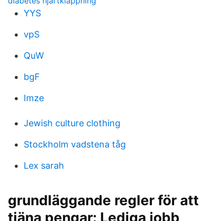
diabetes hjärtklappning
YYS
vpS
QuW
bgF
Imze
Jewish culture clothing
Stockholm vadstena tåg
Lex sarah
grundläggande regler för att
tjäna pengar: Lediga jobb