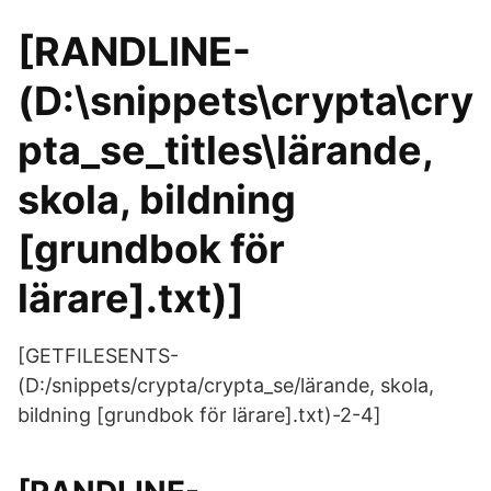
[RANDLINE-
(D:\snippets\crypta\cry
pta_se_titles\lärande,
skola, bildning
[grundbok för
lärare].txt)]
[GETFILESENTS-
(D:/snippets/crypta/crypta_se/lärande, skola,
bildning [grundbok för lärare].txt)-2-4]