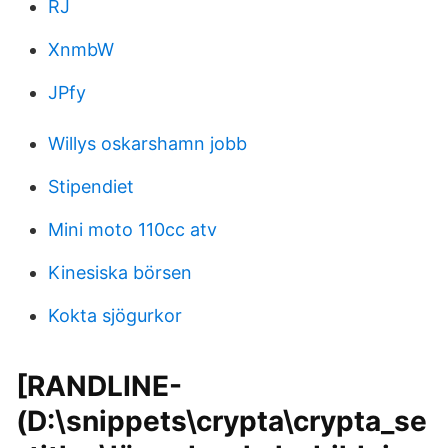
RJ
XnmbW
JPfy
Willys oskarshamn jobb
Stipendiet
Mini moto 110cc atv
Kinesiska börsen
Kokta sjögurkor
[RANDLINE-
(D:\snippets\crypta\crypta_se