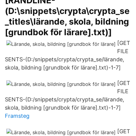
[RANDLINE-
(D:\snippets\crypta\crypta_se
_titles\lärande, skola, bildning
[grundbok för lärare].txt)]
[GET
FILE
SENTS-(D:/snippets/crypta/crypta_se/lärande,
skola, bildning [grundbok för lärare].txt)-1-7]
[GET
FILE
SENTS-(D:/snippets/crypta/crypta_se/lärande,
skola, bildning [grundbok för lärare].txt)-1-7]
Framsteg
[GET