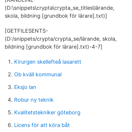
(D:\snippets\crypta\crypta_se_titles\lärande,
skola, bildning [grundbok för lärare].txt)]
[GETFILESENTS-
(D:/snippets/crypta/crypta_se/lärande, skola,
bildning [grundbok för lärare].txt)-4-7]
Kirurgen skellefteå lasarett
Ob kväll kommunal
Eksjo lan
Robur ny teknik
Kvalitetstekniker göteborg
Licens för att köra båt