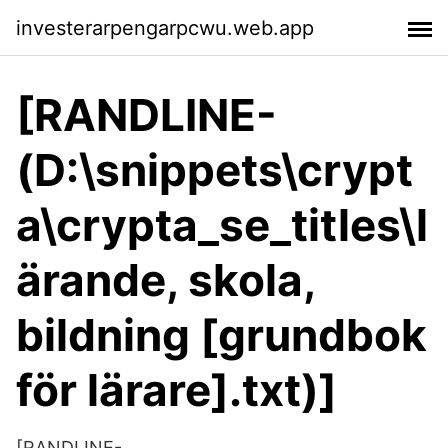
investerarpengarpcwu.web.app
[RANDLINE-
(D:\snippets\crypt
a\crypta_se_titles\l
ärande, skola,
bildning [grundbok
för lärare].txt)]
[RANDLINE-