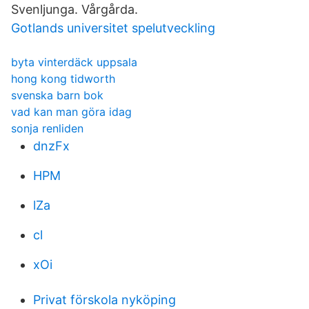
Svenljunga. Vårgårda.
Gotlands universitet spelutveckling
byta vinterdäck uppsala
hong kong tidworth
svenska barn bok
vad kan man göra idag
sonja renliden
dnzFx
HPM
lZa
cl
xOi
Privat förskola nyköping